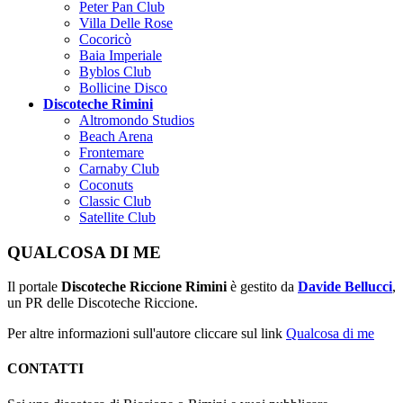
Peter Pan Club
Villa Delle Rose
Cocoricò
Baia Imperiale
Byblos Club
Bollicine Disco
Discoteche Rimini
Altromondo Studios
Beach Arena
Frontemare
Carnaby Club
Coconuts
Classic Club
Satellite Club
QUALCOSA DI ME
Il portale
Discoteche Riccione Rimini
è gestito da
Davide Bellucci
,
un PR delle Discoteche Riccione.
Per altre informazioni sull'autore cliccare sul link
Qualcosa di me
CONTATTI