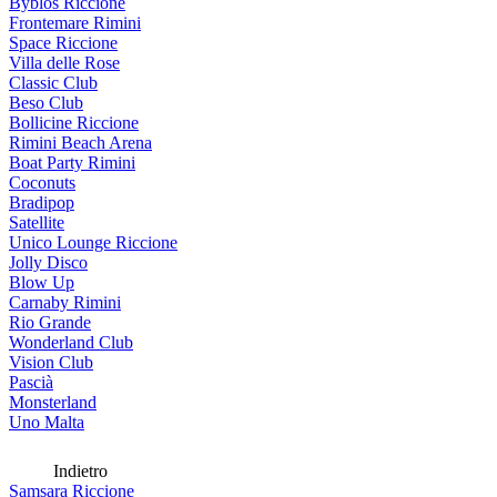
Byblos Riccione
Frontemare Rimini
Space Riccione
Villa delle Rose
Classic Club
Beso Club
Bollicine Riccione
Rimini Beach Arena
Boat Party Rimini
Coconuts
Bradipop
Satellite
Unico Lounge Riccione
Jolly Disco
Blow Up
Carnaby Rimini
Rio Grande
Wonderland Club
Vision Club
Pascià
Monsterland
Uno Malta
Indietro
Samsara Riccione