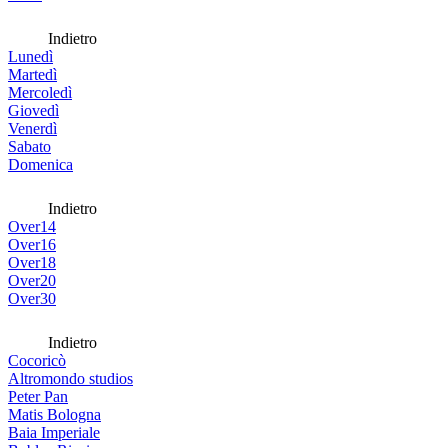
Indietro
Lunedì
Martedì
Mercoledì
Giovedì
Venerdì
Sabato
Domenica
Indietro
Over14
Over16
Over18
Over20
Over30
Indietro
Cocoricò
Altromondo studios
Peter Pan
Matis Bologna
Baia Imperiale