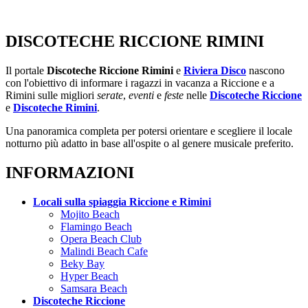
DISCOTECHE RICCIONE RIMINI
Il portale
Discoteche Riccione Rimini
e
Riviera Disco
nascono
con l'obiettivo di informare i ragazzi in vacanza a Riccione e a
Rimini sulle migliori
serate
,
eventi
e
feste
nelle
Discoteche Riccione
e
Discoteche Rimini
.
Una panoramica completa per potersi orientare e scegliere il locale
notturno più adatto in base all'ospite o al genere musicale preferito.
INFORMAZIONI
Locali sulla spiaggia Riccione e Rimini
Mojito Beach
Flamingo Beach
Opera Beach Club
Malindi Beach Cafe
Beky Bay
Hyper Beach
Samsara Beach
Discoteche Riccione