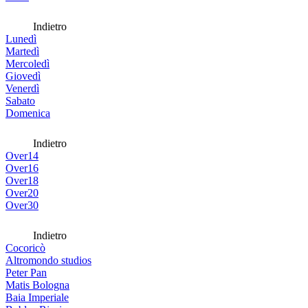
Indietro
Lunedì
Martedì
Mercoledì
Giovedì
Venerdì
Sabato
Domenica
Indietro
Over14
Over16
Over18
Over20
Over30
Indietro
Cocoricò
Altromondo studios
Peter Pan
Matis Bologna
Baia Imperiale