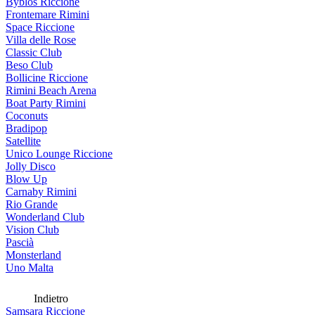
Byblos Riccione
Frontemare Rimini
Space Riccione
Villa delle Rose
Classic Club
Beso Club
Bollicine Riccione
Rimini Beach Arena
Boat Party Rimini
Coconuts
Bradipop
Satellite
Unico Lounge Riccione
Jolly Disco
Blow Up
Carnaby Rimini
Rio Grande
Wonderland Club
Vision Club
Pascià
Monsterland
Uno Malta
Indietro
Samsara Riccione