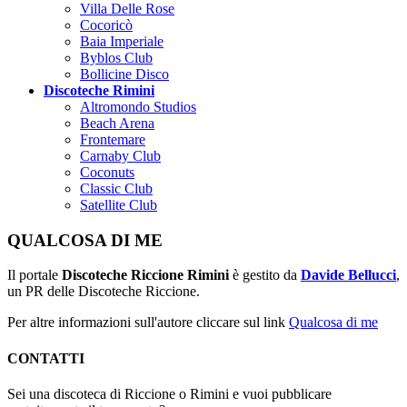
Villa Delle Rose
Cocoricò
Baia Imperiale
Byblos Club
Bollicine Disco
Discoteche Rimini
Altromondo Studios
Beach Arena
Frontemare
Carnaby Club
Coconuts
Classic Club
Satellite Club
QUALCOSA DI ME
Il portale
Discoteche Riccione Rimini
è gestito da
Davide Bellucci
,
un PR delle Discoteche Riccione.
Per altre informazioni sull'autore cliccare sul link
Qualcosa di me
CONTATTI
Sei una discoteca di Riccione o Rimini e vuoi pubblicare