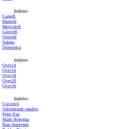
Indietro
Lunedì
Martedì
Mercoledì
Giovedì
Venerdì
Sabato
Domenica
Indietro
Over14
Over16
Over18
Over20
Over30
Indietro
Cocoricò
Altromondo studios
Peter Pan
Matis Bologna
Baia Imperiale