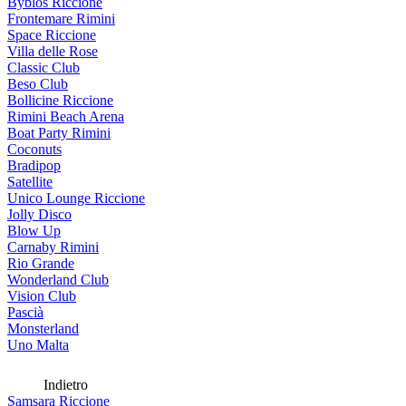
Byblos Riccione
Frontemare Rimini
Space Riccione
Villa delle Rose
Classic Club
Beso Club
Bollicine Riccione
Rimini Beach Arena
Boat Party Rimini
Coconuts
Bradipop
Satellite
Unico Lounge Riccione
Jolly Disco
Blow Up
Carnaby Rimini
Rio Grande
Wonderland Club
Vision Club
Pascià
Monsterland
Uno Malta
Indietro
Samsara Riccione