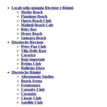
Locali sulla spiaggia Riccione e Rimini
Mojito Beach
Flamingo Beach
Opera Beach Club
Malindi Beach Cafe
Beky Bay
Hyper Beach
Samsara Beach
Discoteche Riccione
Peter Pan Club
Villa Delle Rose
Cocoricò
Baia Imperiale
Byblos Club
Bollicine Disco
Discoteche Rimini
Altromondo Studios
Beach Arena
Frontemare
Carnaby Club
Coconuts
Classic Club
Satellite Club