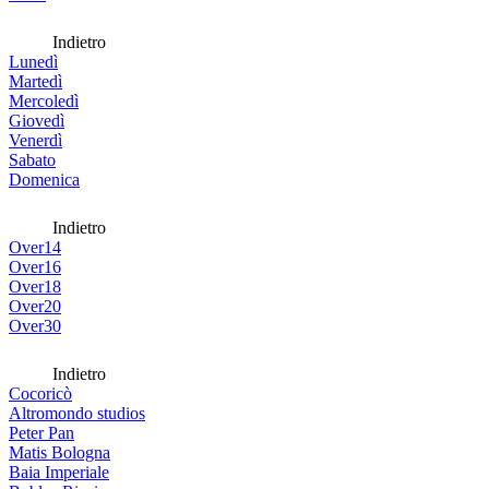
Indietro
Lunedì
Martedì
Mercoledì
Giovedì
Venerdì
Sabato
Domenica
Indietro
Over14
Over16
Over18
Over20
Over30
Indietro
Cocoricò
Altromondo studios
Peter Pan
Matis Bologna
Baia Imperiale