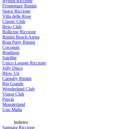
Byblos Riccione
Frontemare Rimini
Space Riccione
Villa delle Rose
Classic Club
Beso Club
Bollicine Riccione
Rimini Beach Arena
Boat Party Rimini
Coconuts
Bradipop
Satellite
Unico Lounge Riccione
Jolly Disco
Blow Up
Carnaby Rimini
Rio Grande
Wonderland Club
Vision Club
Pascià
Monsterland
Uno Malta
Indietro
Samsara Riccione