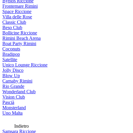
Byblos Riccione
Frontemare Rimini
Space Riccione
Villa delle Rose
Classic Club
Beso Club
Bollicine Riccione
Rimini Beach Arena
Boat Party Rimini
Coconuts
Bradipop
Satellite
Unico Lounge Riccione
Jolly Disco
Blow Up
Carnaby Rimini
Rio Grande
Wonderland Club
Vision Club
Pascià
Monsterland
Uno Malta
Indietro
Samsara Riccione