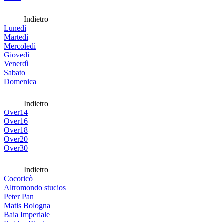
Indietro
Lunedì
Martedì
Mercoledì
Giovedì
Venerdì
Sabato
Domenica
Indietro
Over14
Over16
Over18
Over20
Over30
Indietro
Cocoricò
Altromondo studios
Peter Pan
Matis Bologna
Baia Imperiale