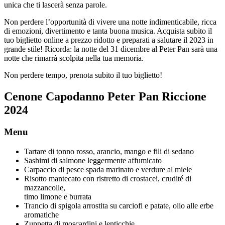
unica che ti lascerà senza parole.
Non perdere l’opportunità di vivere una notte indimenticabile, ricca
di emozioni, divertimento e tanta buona musica. Acquista subito il
tuo biglietto online a prezzo ridotto e preparati a salutare il 2023 in
grande stile! Ricorda: la notte del 31 dicembre al Peter Pan sarà una
notte che rimarrà scolpita nella tua memoria.
Non perdere tempo, prenota subito il tuo biglietto!
Cenone Capodanno Peter Pan Riccione
2024
Menu
Tartare di tonno rosso, arancio, mango e fili di sedano
Sashimi di salmone leggermente affumicato
Carpaccio di pesce spada marinato e verdure al miele
Risotto mantecato con ristretto di crostacei, crudité di
mazzancolle,
timo limone e burrata
Trancio di spigola arrostita su carciofi e patate, olio alle erbe
aromatiche
Zuppetta di moscardini e lenticchie