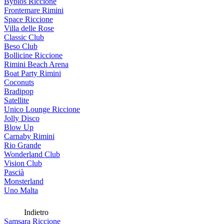
Byblos Riccione
Frontemare Rimini
Space Riccione
Villa delle Rose
Classic Club
Beso Club
Bollicine Riccione
Rimini Beach Arena
Boat Party Rimini
Coconuts
Bradipop
Satellite
Unico Lounge Riccione
Jolly Disco
Blow Up
Carnaby Rimini
Rio Grande
Wonderland Club
Vision Club
Pascià
Monsterland
Uno Malta
Indietro
Samsara Riccione