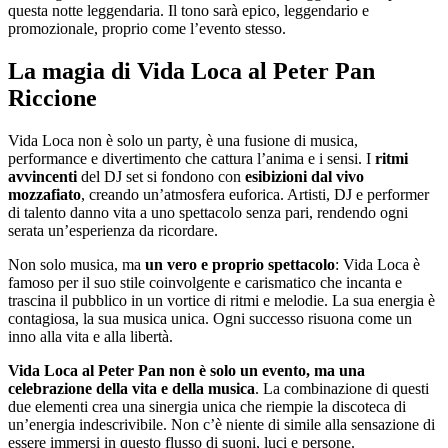
questa notte leggendaria. Il tono sarà epico, leggendario e
promozionale, proprio come l’evento stesso.
La magia di Vida Loca al Peter Pan
Riccione
Vida Loca non è solo un party, è una fusione di musica,
performance e divertimento che cattura l’anima e i sensi. I
ritmi
avvincenti
del DJ set si fondono con
esibizioni dal vivo
mozzafiato
, creando un’atmosfera euforica. Artisti, DJ e performer
di talento danno vita a uno spettacolo senza pari, rendendo ogni
serata un’esperienza da ricordare.
Non solo musica, ma
un vero e proprio spettacolo
: Vida Loca è
famoso per il suo stile coinvolgente e carismatico che incanta e
trascina il pubblico in un vortice di ritmi e melodie. La sua energia è
contagiosa, la sua musica unica. Ogni successo risuona come un
inno alla vita e alla libertà.
Vida Loca al Peter Pan non è solo un evento, ma una
celebrazione della vita e della musica
. La combinazione di questi
due elementi crea una sinergia unica che riempie la discoteca di
un’energia indescrivibile. Non c’è niente di simile alla sensazione di
essere immersi in questo flusso di suoni, luci e persone.