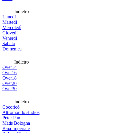
Indietro
Lunedì
Martedì
Mercoledì
Giovedì
Venerdì
Sabato
Domenica
Indietro
Over14
Over16
Over18
Over20
Over30
Indietro
Cocoricò
Altromondo studios
Peter Pan
Matis Bologna
Baia Imperiale