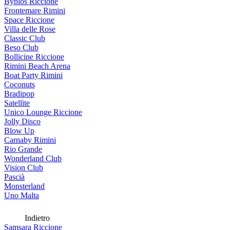
Byblos Riccione
Frontemare Rimini
Space Riccione
Villa delle Rose
Classic Club
Beso Club
Bollicine Riccione
Rimini Beach Arena
Boat Party Rimini
Coconuts
Bradipop
Satellite
Unico Lounge Riccione
Jolly Disco
Blow Up
Carnaby Rimini
Rio Grande
Wonderland Club
Vision Club
Pascià
Monsterland
Uno Malta
Indietro
Samsara Riccione