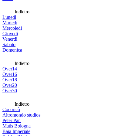
Indietro
Lunedì
Martedì
Mercoledì
Giovedì
Venerdì
Sabato
Domenica
Indietro
Over14
Over16
Over18
Over20
Over30
Indietro
Cocoricò
Altromondo studios
Peter Pan
Matis Bologna
Baia Imperiale