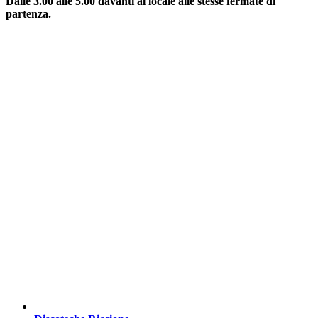
Dalle 3.00 alle 5.00 davanti al locale alle stesse fermate di
partenza.