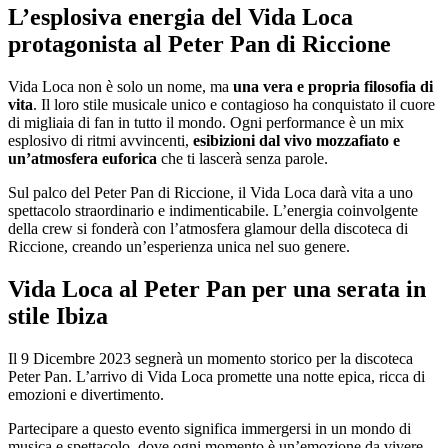
L’esplosiva energia del Vida Loca
protagonista al Peter Pan di Riccione
Vida Loca non è solo un nome, ma
una vera e propria filosofia di
vita
. Il loro stile musicale unico e contagioso ha conquistato il cuore
di migliaia di fan in tutto il mondo. Ogni performance è un mix
esplosivo di ritmi avvincenti,
esibizioni dal vivo mozzafiato e
un’atmosfera euforica
che ti lascerà senza parole.
Sul palco del Peter Pan di Riccione, il Vida Loca darà vita a uno
spettacolo straordinario e indimenticabile. L’energia coinvolgente
della crew si fonderà con l’atmosfera glamour della discoteca di
Riccione, creando un’esperienza unica nel suo genere.
Vida Loca al Peter Pan per una serata in
stile Ibiza
Il 9 Dicembre 2023 segnerà un momento storico per la discoteca
Peter Pan. L’arrivo di Vida Loca promette una notte epica, ricca di
emozioni e divertimento.
Partecipare a questo evento significa immergersi in un mondo di
musica e spettacolo, dove ogni momento è un’emozione da vivere