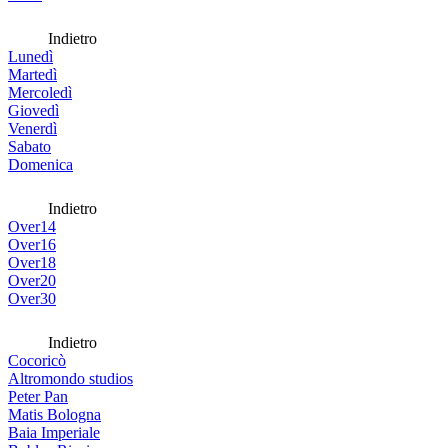
Indietro
Lunedì
Martedì
Mercoledì
Giovedì
Venerdì
Sabato
Domenica
Indietro
Over14
Over16
Over18
Over20
Over30
Indietro
Cocoricò
Altromondo studios
Peter Pan
Matis Bologna
Baia Imperiale