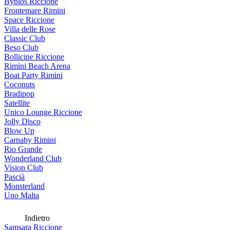
Byblos Riccione
Frontemare Rimini
Space Riccione
Villa delle Rose
Classic Club
Beso Club
Bollicine Riccione
Rimini Beach Arena
Boat Party Rimini
Coconuts
Bradipop
Satellite
Unico Lounge Riccione
Jolly Disco
Blow Up
Carnaby Rimini
Rio Grande
Wonderland Club
Vision Club
Pascià
Monsterland
Uno Malta
Indietro
Samsara Riccione