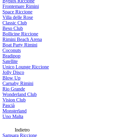
Byblos Riccione
Frontemare Rimini
Space Riccione
Villa delle Rose
Classic Club
Beso Club
Bollicine Riccione
Rimini Beach Arena
Boat Party Rimini
Coconuts
Bradipop
Satellite
Unico Lounge Riccione
Jolly Disco
Blow Up
Carnaby Rimini
Rio Grande
Wonderland Club
Vision Club
Pascià
Monsterland
Uno Malta
Indietro
Samsara Riccione