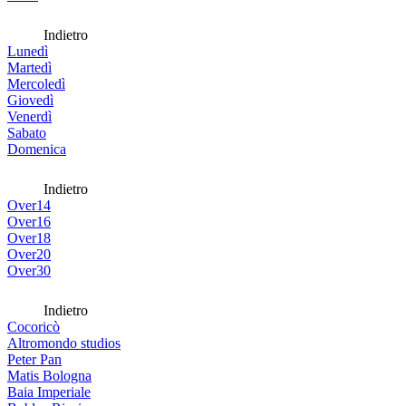
Indietro
Lunedì
Martedì
Mercoledì
Giovedì
Venerdì
Sabato
Domenica
Indietro
Over14
Over16
Over18
Over20
Over30
Indietro
Cocoricò
Altromondo studios
Peter Pan
Matis Bologna
Baia Imperiale