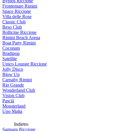
Byblos Riccione
Frontemare Rimini
Space Riccione
Villa delle Rose
Classic Club
Beso Club
Bollicine Riccione
Rimini Beach Arena
Boat Party Rimini
Coconuts
Bradipop
Satellite
Unico Lounge Riccione
Jolly Disco
Blow Up
Carnaby Rimini
Rio Grande
Wonderland Club
Vision Club
Pascià
Monsterland
Uno Malta
Indietro
Samsara Riccione