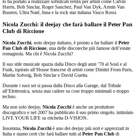
lo ha portato a realizzare sofisticati remix per artisti come Calvin
Harris, Bob Sinclar, Roger Sanchez, Paul Van Dyk, Armin Van
Buuren, Ultra Naté, Inna e la rock star italiana Vasco Rossi.
Nicola Zucchi: il deejay che farà ballare il Peter Pan
Club di Riccione
Nicola Zucchi
, noto deejay italiano, è pronto a far ballare il
Peter
Pan Club di Riccione
, una delle discoteche più famose dell’estate
romagnola. Ma chi è Nicola Zucchi?
Il suo stile musicale spazia dalla Disco degli anni ’70 al Soul e al
Funk, ispirato all’House francese di artisti come Dimitri From Paris,
Martin Solveig, Bob Sinclar e David Guetta.
Durante i suoi set si passa dalla Disco alla Garage, dal Tribale
all’Elettronica, senza mai cadere su cose troppo minimali o troppo
techno.
Ma non solo deejay,
Nicola Zucchi
è anche un produttore
discografico e nel 2007 ha pubblicato il suo primo singolo, intitolato
LIVE YOUR LIFE su etichetta D-VISION.
Insomma,
Nicola Zucchi
è uno dei deejay più noti e apprezzati in
Italia e siamo certi che farà ballare tutti al
Peter Pan Club
di