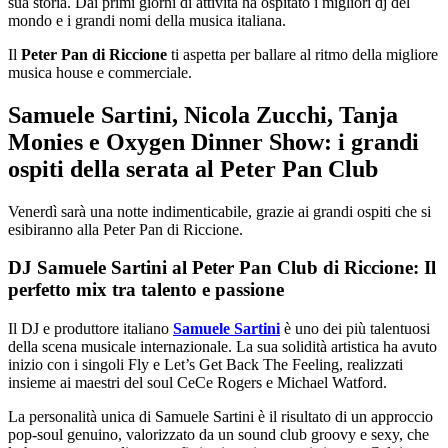
sua storia. Dai primi giorni di attività ha ospitato i migliori dj del
mondo e i grandi nomi della musica italiana.
Il
Peter Pan di Riccione
ti aspetta per ballare al ritmo della migliore
musica house e commerciale.
Samuele Sartini, Nicola Zucchi, Tanja
Monies e Oxygen Dinner Show: i grandi
ospiti della serata al Peter Pan Club
Venerdì sarà una notte indimenticabile, grazie ai grandi ospiti che si
esibiranno alla Peter Pan di Riccione.
DJ Samuele Sartini al Peter Pan Club di Riccione: Il
perfetto mix tra talento e passione
Il DJ e produttore italiano
Samuele Sartini
è uno dei più talentuosi
della scena musicale internazionale. La sua solidità artistica ha avuto
inizio con i singoli Fly e Let’s Get Back The Feeling, realizzati
insieme ai maestri del soul CeCe Rogers e Michael Watford.
La personalità unica di Samuele Sartini è il risultato di un approccio
pop-soul genuino, valorizzato da un sound club groovy e sexy, che