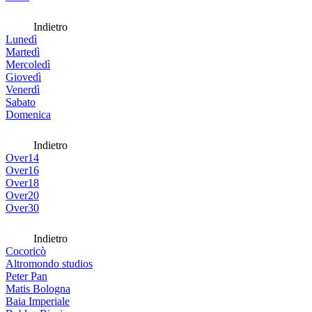
Indietro
Lunedì
Martedì
Mercoledì
Giovedì
Venerdì
Sabato
Domenica
Indietro
Over14
Over16
Over18
Over20
Over30
Indietro
Cocoricò
Altromondo studios
Peter Pan
Matis Bologna
Baia Imperiale