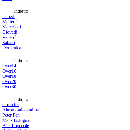
Indietro
Lunedì
Martedì
Mercoledì
Giovedì
Venerdì
Sabato
Domenica
Indietro
Over14
Over16
Over18
Over20
Over30
Indietro
Cocoricò
Altromondo studios
Peter Pan
Matis Bologna
Baia Imperiale