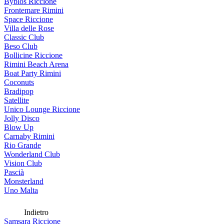
Byblos Riccione
Frontemare Rimini
Space Riccione
Villa delle Rose
Classic Club
Beso Club
Bollicine Riccione
Rimini Beach Arena
Boat Party Rimini
Coconuts
Bradipop
Satellite
Unico Lounge Riccione
Jolly Disco
Blow Up
Carnaby Rimini
Rio Grande
Wonderland Club
Vision Club
Pascià
Monsterland
Uno Malta
Indietro
Samsara Riccione