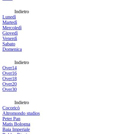
Indietro
Lunedì
Martedì
Mercoledì
Giovedì
Venerdì
Sabato
Domenica
Indietro
Over14
Over16
Over18
Over20
Over30
Indietro
Cocoricò
Altromondo studios
Peter Pan
Matis Bologna
Baia Imperiale