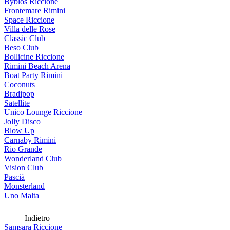
Byblos Riccione
Frontemare Rimini
Space Riccione
Villa delle Rose
Classic Club
Beso Club
Bollicine Riccione
Rimini Beach Arena
Boat Party Rimini
Coconuts
Bradipop
Satellite
Unico Lounge Riccione
Jolly Disco
Blow Up
Carnaby Rimini
Rio Grande
Wonderland Club
Vision Club
Pascià
Monsterland
Uno Malta
Indietro
Samsara Riccione