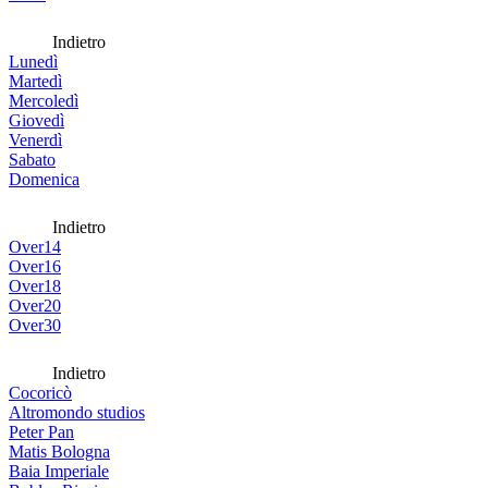
Indietro
Lunedì
Martedì
Mercoledì
Giovedì
Venerdì
Sabato
Domenica
Indietro
Over14
Over16
Over18
Over20
Over30
Indietro
Cocoricò
Altromondo studios
Peter Pan
Matis Bologna
Baia Imperiale