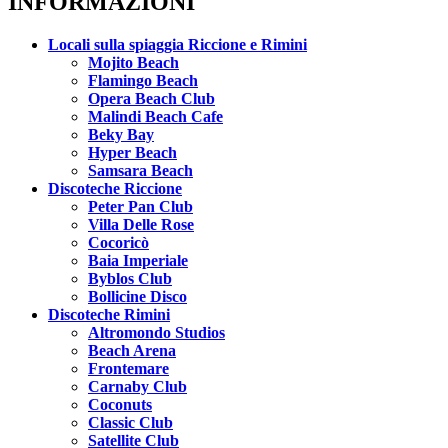
INFORMAZIONI
Locali sulla spiaggia Riccione e Rimini
Mojito Beach
Flamingo Beach
Opera Beach Club
Malindi Beach Cafe
Beky Bay
Hyper Beach
Samsara Beach
Discoteche Riccione
Peter Pan Club
Villa Delle Rose
Cocoricò
Baia Imperiale
Byblos Club
Bollicine Disco
Discoteche Rimini
Altromondo Studios
Beach Arena
Frontemare
Carnaby Club
Coconuts
Classic Club
Satellite Club