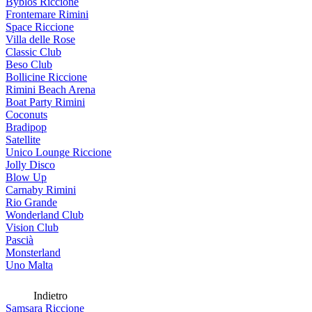
Byblos Riccione
Frontemare Rimini
Space Riccione
Villa delle Rose
Classic Club
Beso Club
Bollicine Riccione
Rimini Beach Arena
Boat Party Rimini
Coconuts
Bradipop
Satellite
Unico Lounge Riccione
Jolly Disco
Blow Up
Carnaby Rimini
Rio Grande
Wonderland Club
Vision Club
Pascià
Monsterland
Uno Malta
Indietro
Samsara Riccione