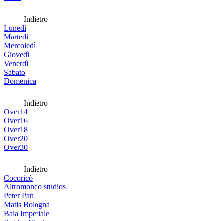
Indietro
Lunedì
Martedì
Mercoledì
Giovedì
Venerdì
Sabato
Domenica
Indietro
Over14
Over16
Over18
Over20
Over30
Indietro
Cocoricò
Altromondo studios
Peter Pan
Matis Bologna
Baia Imperiale