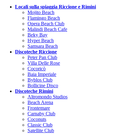
Locali sulla spiaggia Riccione e Rimini
Mojito Beach
Flamingo Beach
Opera Beach Club
Malindi Beach Cafe
Beky Bay
Hyper Beach
Samsara Beach
Discoteche Riccione
Peter Pan Club
Villa Delle Rose
Cocoricò
Baia Imperiale
Byblos Club
Bollicine Disco
Discoteche Rimini
Altromondo Studios
Beach Arena
Frontemare
Carnaby Club
Coconuts
Classic Club
Satellite Club