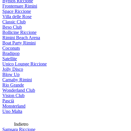
Byblos Riccione
Frontemare Rimini
Space Riccione
Villa delle Rose
Classic Club
Beso Club
Bollicine Riccione
Rimini Beach Arena
Boat Party Rimini
Coconuts
Bradipop
Satellite
Unico Lounge Riccione
Jolly Disco
Blow Up
Carnaby Rimini
Rio Grande
Wonderland Club
Vision Club
Pascià
Monsterland
Uno Malta
Indietro
Samsara Riccione