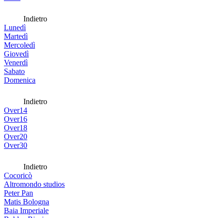
Indietro
Lunedì
Martedì
Mercoledì
Giovedì
Venerdì
Sabato
Domenica
Indietro
Over14
Over16
Over18
Over20
Over30
Indietro
Cocoricò
Altromondo studios
Peter Pan
Matis Bologna
Baia Imperiale