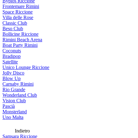
Byblos Riccione
Frontemare Rimini
Space Riccione
Villa delle Rose
Classic Club
Beso Club
Bollicine Riccione
Rimini Beach Arena
Boat Party Rimini
Coconuts
Bradipop
Satellite
Unico Lounge Riccione
Jolly Disco
Blow Up
Carnaby Rimini
Rio Grande
Wonderland Club
Vision Club
Pascià
Monsterland
Uno Malta
Indietro
Samsara Riccione