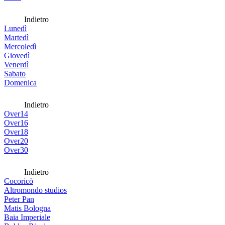
Indietro
Lunedì
Martedì
Mercoledì
Giovedì
Venerdì
Sabato
Domenica
Indietro
Over14
Over16
Over18
Over20
Over30
Indietro
Cocoricò
Altromondo studios
Peter Pan
Matis Bologna
Baia Imperiale