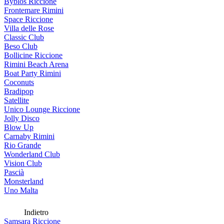
Byblos Riccione
Frontemare Rimini
Space Riccione
Villa delle Rose
Classic Club
Beso Club
Bollicine Riccione
Rimini Beach Arena
Boat Party Rimini
Coconuts
Bradipop
Satellite
Unico Lounge Riccione
Jolly Disco
Blow Up
Carnaby Rimini
Rio Grande
Wonderland Club
Vision Club
Pascià
Monsterland
Uno Malta
Indietro
Samsara Riccione