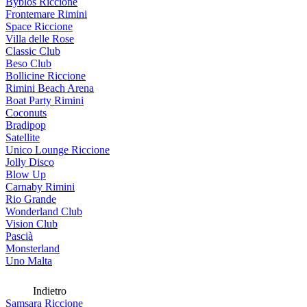
Byblos Riccione
Frontemare Rimini
Space Riccione
Villa delle Rose
Classic Club
Beso Club
Bollicine Riccione
Rimini Beach Arena
Boat Party Rimini
Coconuts
Bradipop
Satellite
Unico Lounge Riccione
Jolly Disco
Blow Up
Carnaby Rimini
Rio Grande
Wonderland Club
Vision Club
Pascià
Monsterland
Uno Malta
Indietro
Samsara Riccione