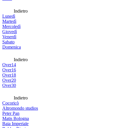
Indietro
Lunedì
Martedì
Mercoledì
Giovedì
Venerdì
Sabato
Domenica
Indietro
Over14
Over16
Over18
Over20
Over30
Indietro
Cocoricò
Altromondo studios
Peter Pan
Matis Bologna
Baia Imperiale