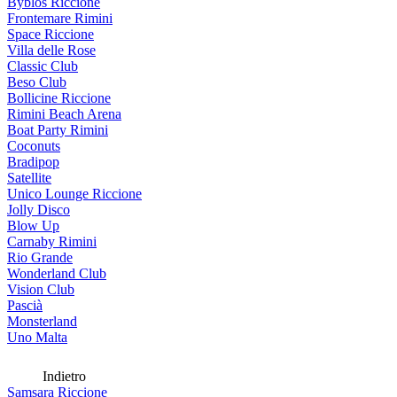
Byblos Riccione
Frontemare Rimini
Space Riccione
Villa delle Rose
Classic Club
Beso Club
Bollicine Riccione
Rimini Beach Arena
Boat Party Rimini
Coconuts
Bradipop
Satellite
Unico Lounge Riccione
Jolly Disco
Blow Up
Carnaby Rimini
Rio Grande
Wonderland Club
Vision Club
Pascià
Monsterland
Uno Malta
Indietro
Samsara Riccione