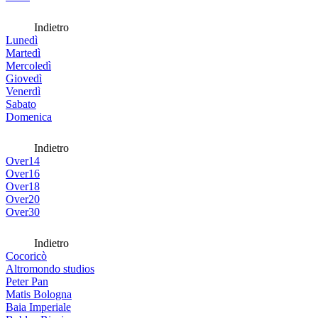
Indietro
Lunedì
Martedì
Mercoledì
Giovedì
Venerdì
Sabato
Domenica
Indietro
Over14
Over16
Over18
Over20
Over30
Indietro
Cocoricò
Altromondo studios
Peter Pan
Matis Bologna
Baia Imperiale