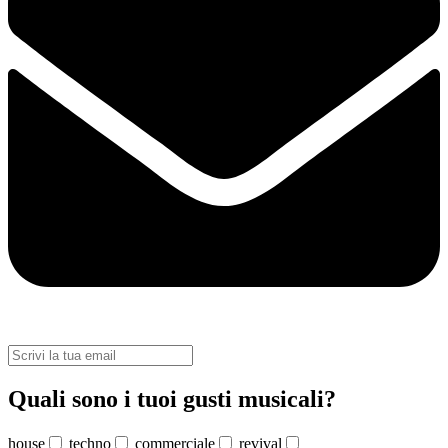
Quali sono i tuoi gusti musicali?
house
techno
commerciale
revival