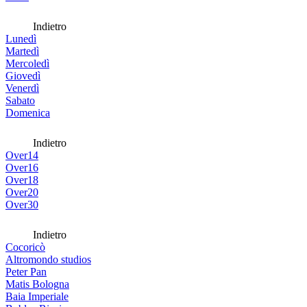
Indietro
Lunedì
Martedì
Mercoledì
Giovedì
Venerdì
Sabato
Domenica
Indietro
Over14
Over16
Over18
Over20
Over30
Indietro
Cocoricò
Altromondo studios
Peter Pan
Matis Bologna
Baia Imperiale