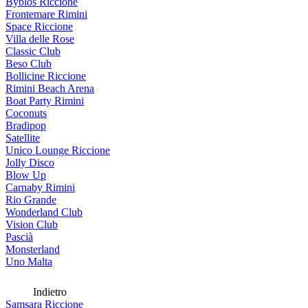
Byblos Riccione
Frontemare Rimini
Space Riccione
Villa delle Rose
Classic Club
Beso Club
Bollicine Riccione
Rimini Beach Arena
Boat Party Rimini
Coconuts
Bradipop
Satellite
Unico Lounge Riccione
Jolly Disco
Blow Up
Carnaby Rimini
Rio Grande
Wonderland Club
Vision Club
Pascià
Monsterland
Uno Malta
Indietro
Samsara Riccione