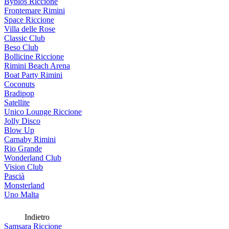
Byblos Riccione
Frontemare Rimini
Space Riccione
Villa delle Rose
Classic Club
Beso Club
Bollicine Riccione
Rimini Beach Arena
Boat Party Rimini
Coconuts
Bradipop
Satellite
Unico Lounge Riccione
Jolly Disco
Blow Up
Carnaby Rimini
Rio Grande
Wonderland Club
Vision Club
Pascià
Monsterland
Uno Malta
Indietro
Samsara Riccione