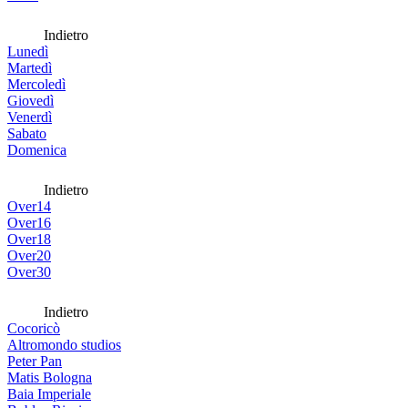
Indietro
Lunedì
Martedì
Mercoledì
Giovedì
Venerdì
Sabato
Domenica
Indietro
Over14
Over16
Over18
Over20
Over30
Indietro
Cocoricò
Altromondo studios
Peter Pan
Matis Bologna
Baia Imperiale