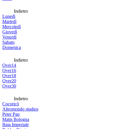
Indietro
Lunedì
Martedì
Mercoledì
Giovedì
Venerdì
Sabato
Domenica
Indietro
Over14
Over16
Over18
Over20
Over30
Indietro
Cocoricò
Altromondo studios
Peter Pan
Matis Bologna
Baia Imperiale