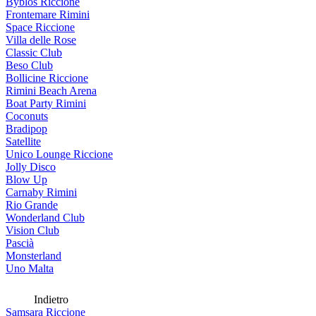
Byblos Riccione
Frontemare Rimini
Space Riccione
Villa delle Rose
Classic Club
Beso Club
Bollicine Riccione
Rimini Beach Arena
Boat Party Rimini
Coconuts
Bradipop
Satellite
Unico Lounge Riccione
Jolly Disco
Blow Up
Carnaby Rimini
Rio Grande
Wonderland Club
Vision Club
Pascià
Monsterland
Uno Malta
Indietro
Samsara Riccione