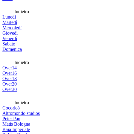
Indietro
Lunedì
Martedì
Mercoledì
Giovedì
Venerdì
Sabato
Domenica
Indietro
Over14
Over16
Over18
Over20
Over30
Indietro
Cocoricò
Altromondo studios
Peter Pan
Matis Bologna
Baia Imperiale