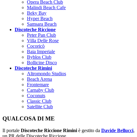
Opera Beach Club
Malindi Beach Cafe
Beky Bay
Hyper Beach
Samsara Beach
Discoteche Riccione
Peter Pan Club
Villa Delle Rose
Cocoricò
Baia Imperiale
Byblos Club
Bollicine Disco
Discoteche Rimini
Altromondo Studios
Beach Arena
Frontemare
Carnaby Club
Coconuts
Classic Club
Satellite Club
QUALCOSA DI ME
Il portale
Discoteche Riccione Rimini
è gestito da
Davide Bellucci
,
un PR delle Discoteche Riccione.