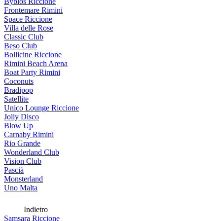
Byblos Riccione
Frontemare Rimini
Space Riccione
Villa delle Rose
Classic Club
Beso Club
Bollicine Riccione
Rimini Beach Arena
Boat Party Rimini
Coconuts
Bradipop
Satellite
Unico Lounge Riccione
Jolly Disco
Blow Up
Carnaby Rimini
Rio Grande
Wonderland Club
Vision Club
Pascià
Monsterland
Uno Malta
Indietro
Samsara Riccione