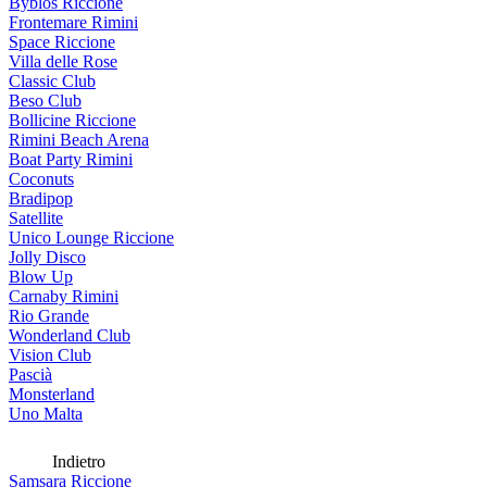
Byblos Riccione
Frontemare Rimini
Space Riccione
Villa delle Rose
Classic Club
Beso Club
Bollicine Riccione
Rimini Beach Arena
Boat Party Rimini
Coconuts
Bradipop
Satellite
Unico Lounge Riccione
Jolly Disco
Blow Up
Carnaby Rimini
Rio Grande
Wonderland Club
Vision Club
Pascià
Monsterland
Uno Malta
Indietro
Samsara Riccione