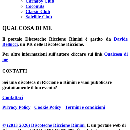
Carnaby Club
Coconuts
Classic Club
Satellite Club
QUALCOSA DI ME
Il portale
Discoteche Riccione Rimini
è gestito da
Davide
Bellucci
, un PR delle Discoteche Riccione.
Per altre informazioni sull'autore cliccare sul link
Qualcosa di
me
CONTATTI
Sei una discoteca di Riccione o Rimini e vuoi pubblicare
gratuitamente il tuo evento?
Contattaci
Privacy Policy
-
Cookie Policy
-
Termini e condizioni
© (2013-
2026
) Discoteche Riccione Rimini.
È un portale web di