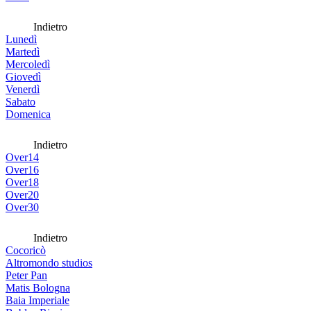
Indietro
Lunedì
Martedì
Mercoledì
Giovedì
Venerdì
Sabato
Domenica
Indietro
Over14
Over16
Over18
Over20
Over30
Indietro
Cocoricò
Altromondo studios
Peter Pan
Matis Bologna
Baia Imperiale