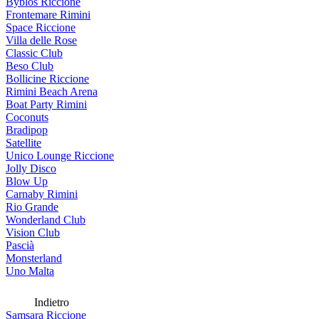
Byblos Riccione
Frontemare Rimini
Space Riccione
Villa delle Rose
Classic Club
Beso Club
Bollicine Riccione
Rimini Beach Arena
Boat Party Rimini
Coconuts
Bradipop
Satellite
Unico Lounge Riccione
Jolly Disco
Blow Up
Carnaby Rimini
Rio Grande
Wonderland Club
Vision Club
Pascià
Monsterland
Uno Malta
Indietro
Samsara Riccione