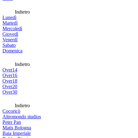
Indietro
Lunedì
Martedì
Mercoledì
Giovedì
Venerdì
Sabato
Domenica
Indietro
Over14
Over16
Over18
Over20
Over30
Indietro
Cocoricò
Altromondo studios
Peter Pan
Matis Bologna
Baia Imperiale