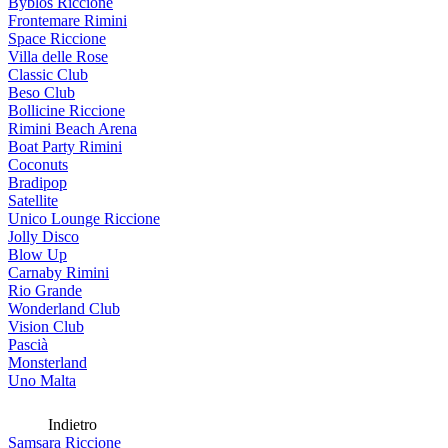
Byblos Riccione
Frontemare Rimini
Space Riccione
Villa delle Rose
Classic Club
Beso Club
Bollicine Riccione
Rimini Beach Arena
Boat Party Rimini
Coconuts
Bradipop
Satellite
Unico Lounge Riccione
Jolly Disco
Blow Up
Carnaby Rimini
Rio Grande
Wonderland Club
Vision Club
Pascià
Monsterland
Uno Malta
Indietro
Samsara Riccione