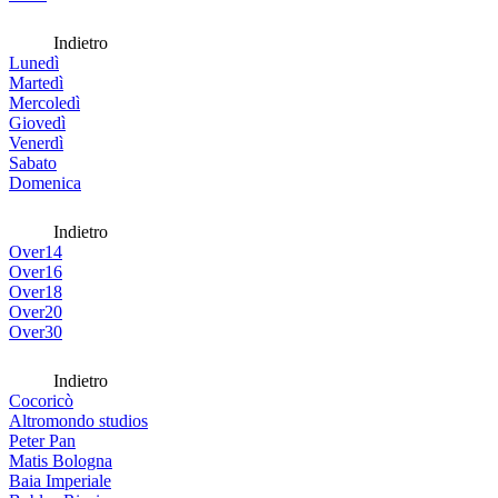
Indietro
Lunedì
Martedì
Mercoledì
Giovedì
Venerdì
Sabato
Domenica
Indietro
Over14
Over16
Over18
Over20
Over30
Indietro
Cocoricò
Altromondo studios
Peter Pan
Matis Bologna
Baia Imperiale