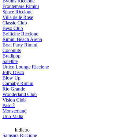
Byblos Riccione
Frontemare Rimini
Space Riccione
Villa delle Rose
Classic Club
Beso Club
Bollicine Riccione
Rimini Beach Arena
Boat Party Rimini
Coconuts
Bradipop
Satellite
Unico Lounge Riccione
Jolly Disco
Blow Up
Carnaby Rimini
Rio Grande
Wonderland Club
Vision Club
Pascià
Monsterland
Uno Malta
Indietro
Samsara Riccione