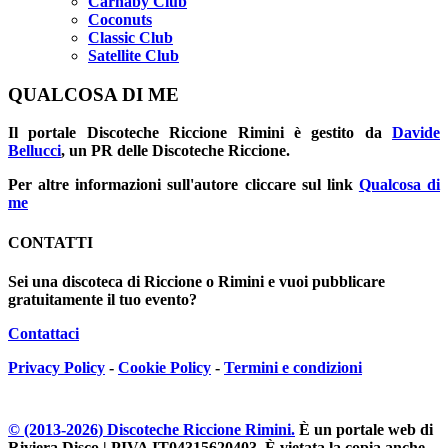
Carnaby Club
Coconuts
Classic Club
Satellite Club
QUALCOSA DI ME
Il portale
Discoteche Riccione Rimini
è gestito da
Davide
Bellucci
, un PR delle Discoteche Riccione.
Per altre informazioni sull'autore cliccare sul link
Qualcosa di
me
CONTATTI
Sei una discoteca di Riccione o Rimini e vuoi pubblicare
gratuitamente il tuo evento?
Contattaci
Privacy Policy
-
Cookie Policy
-
Termini e condizioni
© (2013-
2026
) Discoteche Riccione Rimini.
È un portale web di
Riviera Disco | PIVA IT04315620403
. È vietata la copia anche