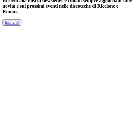
Iscriviti alla nostra newsletter e rimani sempre aggiornato sulle
novità e sui prossimi eventi nelle discoteche di Riccione e
Rimini.
Iscriviti!