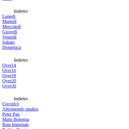
Indietro
Lunedì
Martedì
Mercoledì
Giovedì
Venerdì
Sabato
Domenica
Indietro
Over14
Over16
Over18
Over20
Over30
Indietro
Cocoricò
Altromondo studios
Peter Pan
Matis Bologna
Baia Imperiale