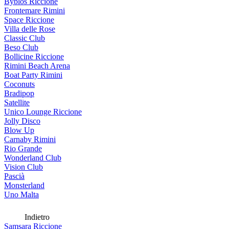
Byblos Riccione
Frontemare Rimini
Space Riccione
Villa delle Rose
Classic Club
Beso Club
Bollicine Riccione
Rimini Beach Arena
Boat Party Rimini
Coconuts
Bradipop
Satellite
Unico Lounge Riccione
Jolly Disco
Blow Up
Carnaby Rimini
Rio Grande
Wonderland Club
Vision Club
Pascià
Monsterland
Uno Malta
Indietro
Samsara Riccione