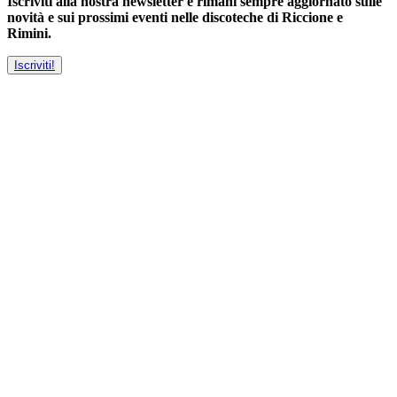
Iscriviti alla nostra newsletter e rimani sempre aggiornato sulle
novità e sui prossimi eventi nelle discoteche di Riccione e
Rimini.
Iscriviti!