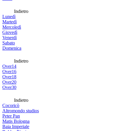
Indietro
Lunedì
Martedì
Mercoledì
Giovedì
Venerdì
Sabato
Domenica
Indietro
Over14
Over16
Over18
Over20
Over30
Indietro
Cocoricò
Altromondo studios
Peter Pan
Matis Bologna
Baia Imperiale