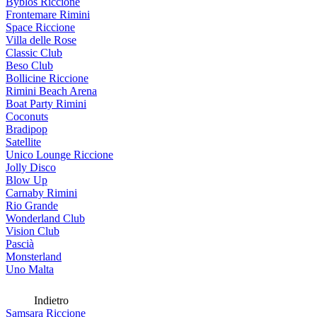
Byblos Riccione
Frontemare Rimini
Space Riccione
Villa delle Rose
Classic Club
Beso Club
Bollicine Riccione
Rimini Beach Arena
Boat Party Rimini
Coconuts
Bradipop
Satellite
Unico Lounge Riccione
Jolly Disco
Blow Up
Carnaby Rimini
Rio Grande
Wonderland Club
Vision Club
Pascià
Monsterland
Uno Malta
Indietro
Samsara Riccione