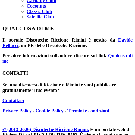
Carnaby Club
Coconuts
Classic Club
Satellite Club
QUALCOSA DI ME
Il portale
Discoteche Riccione Rimini
è gestito da
Davide
Bellucci
, un PR delle Discoteche Riccione.
Per altre informazioni sull'autore cliccare sul link
Qualcosa di
me
CONTATTI
Sei una discoteca di Riccione o Rimini e vuoi pubblicare
gratuitamente il tuo evento?
Contattaci
Privacy Policy
-
Cookie Policy
-
Termini e condizioni
© (2013-
2026
) Discoteche Riccione Rimini.
È un portale web di
Riviera Disco | PIVA IT04315620403
. È vietata la copia anche