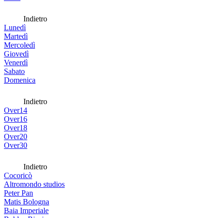
Indietro
Lunedì
Martedì
Mercoledì
Giovedì
Venerdì
Sabato
Domenica
Indietro
Over14
Over16
Over18
Over20
Over30
Indietro
Cocoricò
Altromondo studios
Peter Pan
Matis Bologna
Baia Imperiale