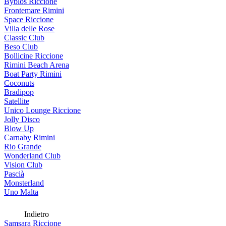
Byblos Riccione
Frontemare Rimini
Space Riccione
Villa delle Rose
Classic Club
Beso Club
Bollicine Riccione
Rimini Beach Arena
Boat Party Rimini
Coconuts
Bradipop
Satellite
Unico Lounge Riccione
Jolly Disco
Blow Up
Carnaby Rimini
Rio Grande
Wonderland Club
Vision Club
Pascià
Monsterland
Uno Malta
Indietro
Samsara Riccione