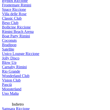
Byblos Riccione
Frontemare Rimini
Space Riccione
Villa delle Rose
Classic Club
Beso Club
Bollicine Riccione
Rimini Beach Arena
Boat Party Rimini
Coconuts
Bradipop
Satellite
Unico Lounge Riccione
Jolly Disco
Blow Up
Carnaby Rimini
Rio Grande
Wonderland Club
Vision Club
Pascià
Monsterland
Uno Malta
Indietro
Samsara Riccione