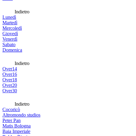
Indietro
Lunedì
Martedì
Mercoledì
Giovedì
Venerdì
Sabato
Domenica
Indietro
Over14
Over16
Over18
Over20
Over30
Indietro
Cocoricò
Altromondo studios
Peter Pan
Matis Bologna
Baia Imperiale