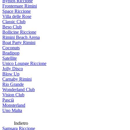
Byblos Riccione
Frontemare Rimini
Space Riccione
Villa delle Rose
Classic Club
Beso Club
Bollicine Riccione
Rimini Beach Arena
Boat Party Rimini
Coconuts
Bradipop
Satellite
Unico Lounge Riccione
Jolly Disco
Blow Up
Carnaby Rimini
Rio Grande
Wonderland Club
Vision Club
Pascià
Monsterland
Uno Malta
Indietro
Samsara Riccione