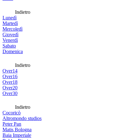
Indietro
Lunedì
Martedì
Mercoledì
Giovedì
Venerdì
Sabato
Domenica
Indietro
Over14
Over16
Over18
Over20
Over30
Indietro
Cocoricò
Altromondo studios
Peter Pan
Matis Bologna
Baia Imperiale