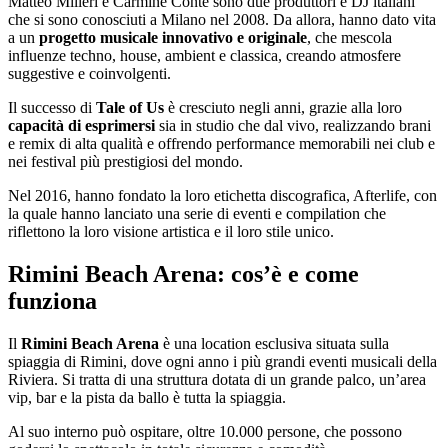
Matteo Milleri e Carmine Conte sono due produttori e DJ italiani
che si sono conosciuti a Milano nel 2008. Da allora, hanno dato vita
a un
progetto musicale innovativo e originale
, che mescola
influenze techno, house, ambient e classica, creando atmosfere
suggestive e coinvolgenti.
Il successo di
Tale of Us
è cresciuto negli anni, grazie alla loro
capacità di esprimersi
sia in studio che dal vivo, realizzando brani
e remix di alta qualità e offrendo performance memorabili nei club e
nei festival più prestigiosi del mondo.
Nel 2016, hanno fondato la loro etichetta discografica, Afterlife, con
la quale hanno lanciato una serie di eventi e compilation che
riflettono la loro visione artistica e il loro stile unico.
Rimini Beach Arena: cos’è e come
funziona
Il
Rimini Beach Arena
è una location esclusiva situata sulla
spiaggia di Rimini, dove ogni anno i più grandi eventi musicali della
Riviera. Si tratta di una struttura dotata di un grande palco, un’area
vip, bar e la pista da ballo è tutta la spiaggia.
Al suo interno può ospitare, oltre 10.000 persone, che possono