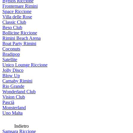
Byblos Riccione
Frontemare Rimini
Space Riccione
Villa delle Rose
Classic Club
Beso Club
Bollicine Riccione
Rimini Beach Arena
Boat Party Rimini
Coconuts
Bradipop
Satellite
Unico Lounge Riccione
Jolly Disco
Blow Up
Carnaby Rimini
Rio Grande
Wonderland Club
Vision Club
Pascià
Monsterland
Uno Malta
Indietro
Samsara Riccione