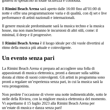
godersi lo spettacolo in totale sicurezza e comodità.
Il
Rimini Beach Arena
sarà aperto dalle 16:00 fino all’01:00 di
notte e offre una programmazione varia e di qualità, con dj set e live
performance di artisti nazionali e internazionali.
Il genere musicale predominante sarà la musica techno e la musica
house, ma non mancheranno le incursioni di altri stili, come: il
minimal, il deep e il progressive.
Il
Rimini Beach Arena
è il luogo ideale per chi vuole divertirsi al
ritmo della musica più attuale e coinvolgente.
Un evento senza pari
La Rimini Beach Arena si prepara ad accogliere una folla di
appassionati di musica elettronica, pronti a danzare sulla sabbia
dorata al ritmo di suoni coinvolgenti. Gli artisti in programma sono
pronti a regalare un’esperienza senza pari, in cui la musica sarà la
vera protagonista.
Non perdete l’occasione di vivere una notte indimenticabile, sotto le
stelle della Riviera, con la migliore musica elettronica del momento.
Vi aspettiamo il 15 luglio 2023 alla Rimini Beach Arena per
un’estate di musica e danza senza pari!