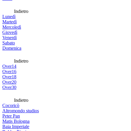
Indietro
Lunedì
Martedì
Mercoledì
Giovedì
Venerdì
Sabato
Domenica
Indietro
Over14
Over16
Over18
Over20
Over30
Indietro
Cocoricò
Altromondo studios
Peter Pan
Matis Bologna
Baia Imperiale