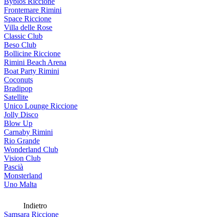
Byblos Riccione
Frontemare Rimini
Space Riccione
Villa delle Rose
Classic Club
Beso Club
Bollicine Riccione
Rimini Beach Arena
Boat Party Rimini
Coconuts
Bradipop
Satellite
Unico Lounge Riccione
Jolly Disco
Blow Up
Carnaby Rimini
Rio Grande
Wonderland Club
Vision Club
Pascià
Monsterland
Uno Malta
Indietro
Samsara Riccione