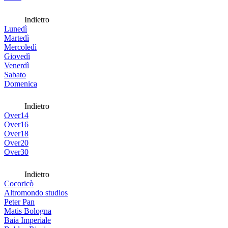
Indietro
Lunedì
Martedì
Mercoledì
Giovedì
Venerdì
Sabato
Domenica
Indietro
Over14
Over16
Over18
Over20
Over30
Indietro
Cocoricò
Altromondo studios
Peter Pan
Matis Bologna
Baia Imperiale