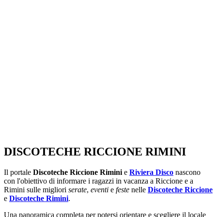
SEGUICI SU:
DISCOTECHE RICCIONE RIMINI
Il portale
Discoteche Riccione Rimini
e
Riviera Disco
nascono
con l'obiettivo di informare i ragazzi in vacanza a Riccione e a
Rimini sulle migliori
serate
,
eventi
e
feste
nelle
Discoteche Riccione
e
Discoteche Rimini
.
Una panoramica completa per potersi orientare e scegliere il locale