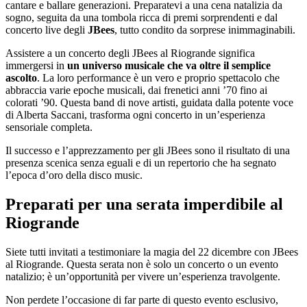
cantare e ballare generazioni. Preparatevi a una cena natalizia da
sogno, seguita da una tombola ricca di premi sorprendenti e dal
concerto live degli
JBees
, tutto condito da sorprese inimmaginabili.
Assistere a un concerto degli JBees al Riogrande significa
immergersi in
un universo musicale che va oltre il semplice
ascolto
. La loro performance è un vero e proprio spettacolo che
abbraccia varie epoche musicali, dai frenetici anni ’70 fino ai
colorati ’90. Questa band di nove artisti, guidata dalla potente voce
di Alberta Saccani, trasforma ogni concerto in un’esperienza
sensoriale completa.
Il successo e l’apprezzamento per gli JBees sono il risultato di una
presenza scenica senza eguali e di un repertorio che ha segnato
l’epoca d’oro della disco music.
Preparati per una serata imperdibile al
Riogrande
Siete tutti invitati a testimoniare la magia del 22 dicembre con JBees
al Riogrande. Questa serata non è solo un concerto o un evento
natalizio; è un’opportunità per vivere un’esperienza travolgente.
Non perdete l’occasione di far parte di questo evento esclusivo,