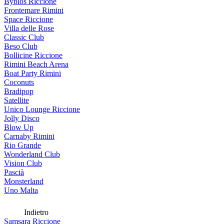
Byblos Riccione
Frontemare Rimini
Space Riccione
Villa delle Rose
Classic Club
Beso Club
Bollicine Riccione
Rimini Beach Arena
Boat Party Rimini
Coconuts
Bradipop
Satellite
Unico Lounge Riccione
Jolly Disco
Blow Up
Carnaby Rimini
Rio Grande
Wonderland Club
Vision Club
Pascià
Monsterland
Uno Malta
Indietro
Samsara Riccione