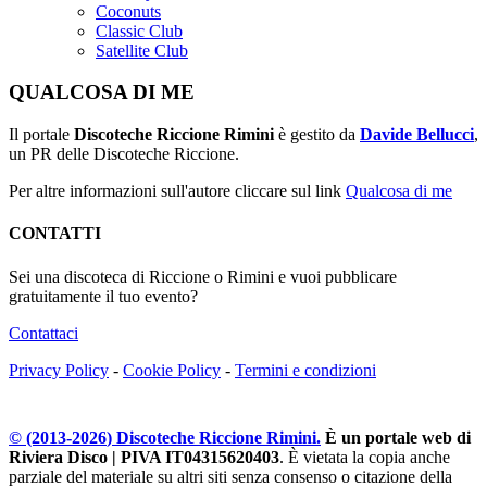
Coconuts
Classic Club
Satellite Club
QUALCOSA DI ME
Il portale
Discoteche Riccione Rimini
è gestito da
Davide Bellucci
,
un PR delle Discoteche Riccione.
Per altre informazioni sull'autore cliccare sul link
Qualcosa di me
CONTATTI
Sei una discoteca di Riccione o Rimini e vuoi pubblicare
gratuitamente il tuo evento?
Contattaci
Privacy Policy
-
Cookie Policy
-
Termini e condizioni
© (2013-
2026
) Discoteche Riccione Rimini.
È un portale web di
Riviera Disco | PIVA IT04315620403
. È vietata la copia anche
parziale del materiale su altri siti senza consenso o citazione della