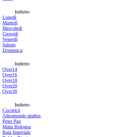
Indietro
Lunedì
Martedì
Mercoledì
Giovedì
Venerdì
Sabato
Domenica
Indietro
Over14
Over16
Over18
Over20
Over30
Indietro
Cocoricò
Altromondo studios
Peter Pan
Matis Bologna
Baia Imperiale