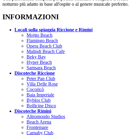
notturno più adatto in base all'ospite o al genere musicale preferito.
INFORMAZIONI
Locali sulla spiaggia Riccione e Rimini
Mojito Beach
Flamingo Beach
Opera Beach Club
Malindi Beach Cafe
Beky Bay
Hyper Beach
Samsara Beach
Discoteche Riccione
Peter Pan Club
Villa Delle Rose
Cocoricò
Baia Imperiale
Byblos Club
Bollicine Disco
Discoteche Rimini
Altromondo Studios
Beach Arena
Frontemare
Carnaby Club