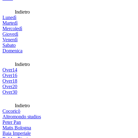
Indietro
Lunedì
Martedì
Mercoledì
Giovedì
Venerdì
Sabato
Domenica
Indietro
Over14
Over16
Over18
Over20
Over30
Indietro
Cocoricò
Altromondo studios
Peter Pan
Matis Bologna
Baia Imperiale