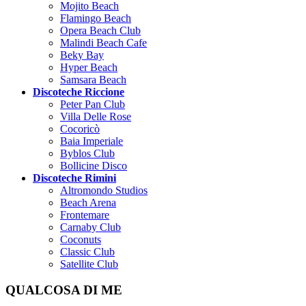
Mojito Beach
Flamingo Beach
Opera Beach Club
Malindi Beach Cafe
Beky Bay
Hyper Beach
Samsara Beach
Discoteche Riccione
Peter Pan Club
Villa Delle Rose
Cocoricò
Baia Imperiale
Byblos Club
Bollicine Disco
Discoteche Rimini
Altromondo Studios
Beach Arena
Frontemare
Carnaby Club
Coconuts
Classic Club
Satellite Club
QUALCOSA DI ME