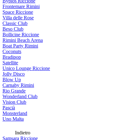
Byblos Riccione
Frontemare Rimini
Space Riccione
Villa delle Rose
Classic Club
Beso Club
Bollicine Riccione
Rimini Beach Arena
Boat Party Rimini
Coconuts
Bradipop
Satellite
Unico Lounge Riccione
Jolly Disco
Blow Up
Carnaby Rimini
Rio Grande
Wonderland Club
Vision Club
Pascià
Monsterland
Uno Malta
Indietro
Samsara Riccione