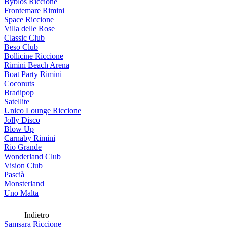
Byblos Riccione
Frontemare Rimini
Space Riccione
Villa delle Rose
Classic Club
Beso Club
Bollicine Riccione
Rimini Beach Arena
Boat Party Rimini
Coconuts
Bradipop
Satellite
Unico Lounge Riccione
Jolly Disco
Blow Up
Carnaby Rimini
Rio Grande
Wonderland Club
Vision Club
Pascià
Monsterland
Uno Malta
Indietro
Samsara Riccione