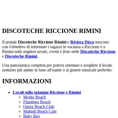
DISCOTECHE RICCIONE RIMINI
Il portale
Discoteche Riccione Rimini
e
Riviera Disco
nascono
con l'obiettivo di informare i ragazzi in vacanza a Riccione e a
Rimini sulle migliori
serate
,
eventi
e
feste
nelle
Discoteche Riccione
e
Discoteche Rimini
.
Una panoramica completa per potersi orientare e scegliere il locale
notturno più adatto in base all'ospite o al genere musicale preferito.
INFORMAZIONI
Locali sulla spiaggia Riccione e Rimini
Mojito Beach
Flamingo Beach
Opera Beach Club
Malindi Beach Cafe
Beky Bay