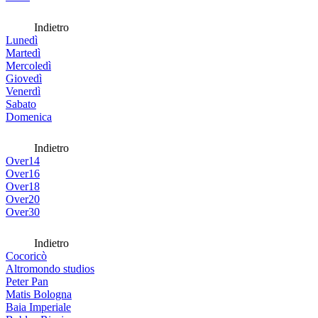
Indietro
Lunedì
Martedì
Mercoledì
Giovedì
Venerdì
Sabato
Domenica
Indietro
Over14
Over16
Over18
Over20
Over30
Indietro
Cocoricò
Altromondo studios
Peter Pan
Matis Bologna
Baia Imperiale