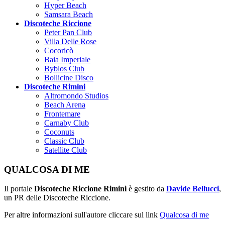
Hyper Beach
Samsara Beach
Discoteche Riccione
Peter Pan Club
Villa Delle Rose
Cocoricò
Baia Imperiale
Byblos Club
Bollicine Disco
Discoteche Rimini
Altromondo Studios
Beach Arena
Frontemare
Carnaby Club
Coconuts
Classic Club
Satellite Club
QUALCOSA DI ME
Il portale
Discoteche Riccione Rimini
è gestito da
Davide Bellucci
,
un PR delle Discoteche Riccione.
Per altre informazioni sull'autore cliccare sul link
Qualcosa di me