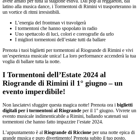
avete amato per tutta la stagione estiva. Dal pop al reggaeton, dal
latino alla musica dance, i Tormentoni di Rimini vi trasporteranno in
un vortice di ritmi irresistibili.
L’energia del frontman vi travolgerà
I tormentoni che hanno spopolato in radio
Uno spettacolo di luci, colori e coreografie da urlo
I migliori tormentoni dell’estate tutti da ballare
Prenota i tuoi biglietti per tormentoni al Riogrande di Rimini e vivi
un’esperienza musicale unica! La loro performance accenderà la tua
voglia di ballare tutta la notte.
I Tormentoni dell’Estate 2024 al
Riogrande di Rimini il 1° giugno – un
evento imperdibile!
Non lasciatevi sfuggire questa magica notte! Prenota ora i
biglietti
digitali per i tormentoni al Riogrande
per il 1° giugno. Vivrete un
evento musicale indimenticabile a Rimini, ballando scatenati sui
tormentoni che hanno fatto impazzire l’estate 2024.
L’appuntamento è al
Riogrande di Riccione
per una notte epica di
grande musica e puro divertimento! Prenota subito il tuo posto.