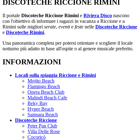
DISCOTECHE RICCIONE RIMINI
Il portale
Discoteche Riccione Rimini
e
Riviera Disco
nascono
con l'obiettivo di informare i ragazzi in vacanza a Riccione e a
Rimini sulle migliori
serate
,
eventi
e
feste
nelle
Discoteche Riccione
e
Discoteche Rimini
.
Una panoramica completa per potersi orientare e scegliere il locale
notturno più adatto in base all'ospite o al genere musicale preferito.
INFORMAZIONI
Locali sulla spiaggia Riccione e Rimini
Mojito Beach
Flamingo Beach
Opera Beach Club
Malindi Beach Cafe
Beky Bay
Hyper Beach
Samsara Beach
Discoteche Riccione
Peter Pan Club
Villa Delle Rose
Cocoricò