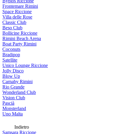
Byblos Riccione
Frontemare Rimini
Space Riccione
Villa delle Rose
Classic Club
Beso Club
Bollicine Riccione
Rimini Beach Arena
Boat Party Rimini
Coconuts
Bradipop
Satellite
Unico Lounge Riccione
Jolly Disco
Blow Up
Carnaby Rimini
Rio Grande
Wonderland Club
Vision Club
Pascià
Monsterland
Uno Malta
Indietro
Samsara Riccione