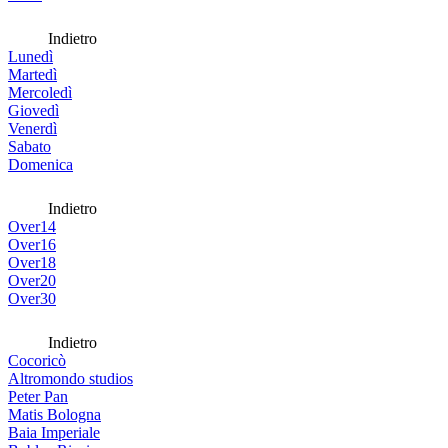
Indietro
Lunedì
Martedì
Mercoledì
Giovedì
Venerdì
Sabato
Domenica
Indietro
Over14
Over16
Over18
Over20
Over30
Indietro
Cocoricò
Altromondo studios
Peter Pan
Matis Bologna
Baia Imperiale