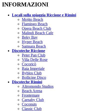
INFORMAZIONI
Locali sulla spiaggia Riccione e Rimini
Mojito Beach
Flamingo Beach
Opera Beach Club
Malindi Beach Cafe
Beky Bay
Hyper Beach
Samsara Beach
Discoteche Riccione
Peter Pan Club
Villa Delle Rose
Cocoricò
Baia Imperiale
Byblos Club
Bollicine Disco
Discoteche Rimini
Altromondo Studios
Beach Arena
Frontemare
Carnaby Club
Coconuts
Classic Club