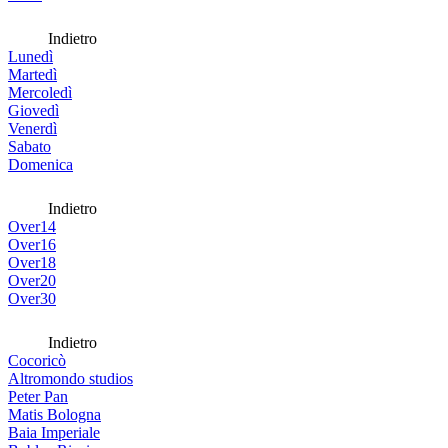
Indietro
Lunedì
Martedì
Mercoledì
Giovedì
Venerdì
Sabato
Domenica
Indietro
Over14
Over16
Over18
Over20
Over30
Indietro
Cocoricò
Altromondo studios
Peter Pan
Matis Bologna
Baia Imperiale