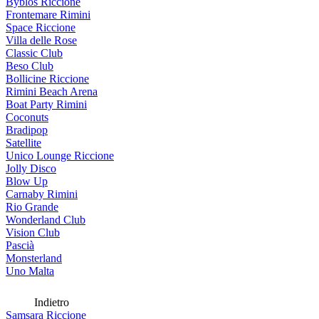
Byblos Riccione
Frontemare Rimini
Space Riccione
Villa delle Rose
Classic Club
Beso Club
Bollicine Riccione
Rimini Beach Arena
Boat Party Rimini
Coconuts
Bradipop
Satellite
Unico Lounge Riccione
Jolly Disco
Blow Up
Carnaby Rimini
Rio Grande
Wonderland Club
Vision Club
Pascià
Monsterland
Uno Malta
Indietro
Samsara Riccione