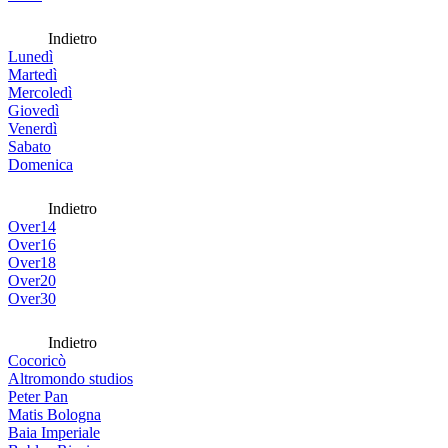
Indietro
Lunedì
Martedì
Mercoledì
Giovedì
Venerdì
Sabato
Domenica
Indietro
Over14
Over16
Over18
Over20
Over30
Indietro
Cocoricò
Altromondo studios
Peter Pan
Matis Bologna
Baia Imperiale