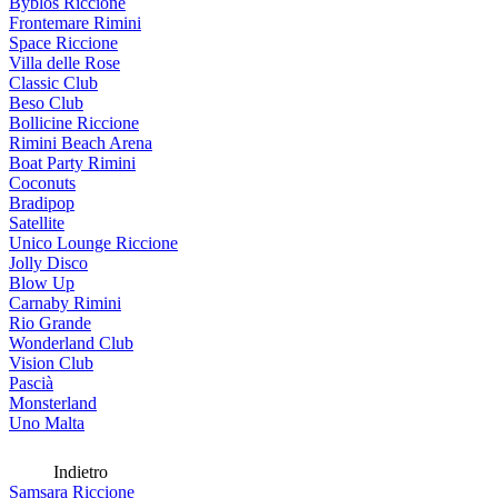
Byblos Riccione
Frontemare Rimini
Space Riccione
Villa delle Rose
Classic Club
Beso Club
Bollicine Riccione
Rimini Beach Arena
Boat Party Rimini
Coconuts
Bradipop
Satellite
Unico Lounge Riccione
Jolly Disco
Blow Up
Carnaby Rimini
Rio Grande
Wonderland Club
Vision Club
Pascià
Monsterland
Uno Malta
Indietro
Samsara Riccione