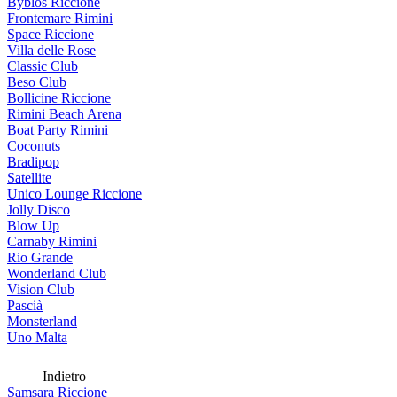
Byblos Riccione
Frontemare Rimini
Space Riccione
Villa delle Rose
Classic Club
Beso Club
Bollicine Riccione
Rimini Beach Arena
Boat Party Rimini
Coconuts
Bradipop
Satellite
Unico Lounge Riccione
Jolly Disco
Blow Up
Carnaby Rimini
Rio Grande
Wonderland Club
Vision Club
Pascià
Monsterland
Uno Malta
Indietro
Samsara Riccione