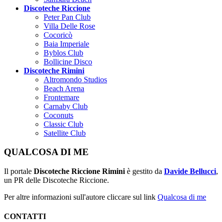
Discoteche Riccione
Peter Pan Club
Villa Delle Rose
Cocoricò
Baia Imperiale
Byblos Club
Bollicine Disco
Discoteche Rimini
Altromondo Studios
Beach Arena
Frontemare
Carnaby Club
Coconuts
Classic Club
Satellite Club
QUALCOSA DI ME
Il portale
Discoteche Riccione Rimini
è gestito da
Davide Bellucci
,
un PR delle Discoteche Riccione.
Per altre informazioni sull'autore cliccare sul link
Qualcosa di me
CONTATTI