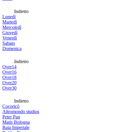
Indietro
Lunedì
Martedì
Mercoledì
Giovedì
Venerdì
Sabato
Domenica
Indietro
Over14
Over16
Over18
Over20
Over30
Indietro
Cocoricò
Altromondo studios
Peter Pan
Matis Bologna
Baia Imperiale