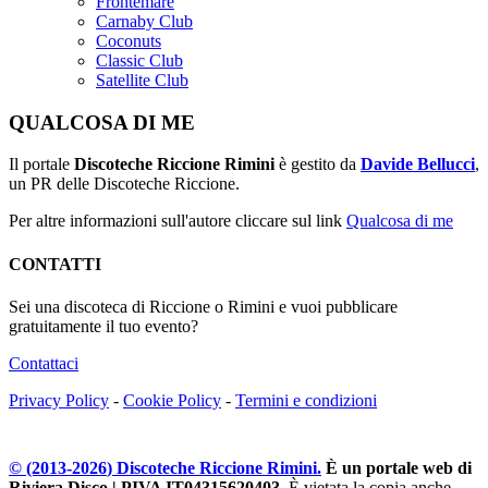
Frontemare
Carnaby Club
Coconuts
Classic Club
Satellite Club
QUALCOSA DI ME
Il portale
Discoteche Riccione Rimini
è gestito da
Davide Bellucci
,
un PR delle Discoteche Riccione.
Per altre informazioni sull'autore cliccare sul link
Qualcosa di me
CONTATTI
Sei una discoteca di Riccione o Rimini e vuoi pubblicare
gratuitamente il tuo evento?
Contattaci
Privacy Policy
-
Cookie Policy
-
Termini e condizioni
© (2013-
2026
) Discoteche Riccione Rimini.
È un portale web di
Riviera Disco | PIVA IT04315620403
. È vietata la copia anche