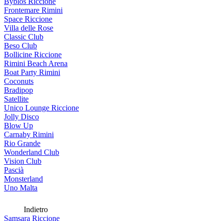
Byblos Riccione
Frontemare Rimini
Space Riccione
Villa delle Rose
Classic Club
Beso Club
Bollicine Riccione
Rimini Beach Arena
Boat Party Rimini
Coconuts
Bradipop
Satellite
Unico Lounge Riccione
Jolly Disco
Blow Up
Carnaby Rimini
Rio Grande
Wonderland Club
Vision Club
Pascià
Monsterland
Uno Malta
Indietro
Samsara Riccione