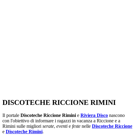
SEGUICI SU:
DISCOTECHE RICCIONE RIMINI
Il portale
Discoteche Riccione Rimini
e
Riviera Disco
nascono
con l'obiettivo di informare i ragazzi in vacanza a Riccione e a
Rimini sulle migliori
serate
,
eventi
e
feste
nelle
Discoteche Riccione
e
Discoteche Rimini
.