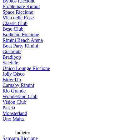
Byblos Riccione
Frontemare Rimini
Space Riccione
Villa delle Rose
Classic Club
Beso Club
Bollicine Riccione
Rimini Beach Arena
Boat Party Rimini
Coconuts
Bradipop
Satellite
Unico Lounge Riccione
Jolly Disco
Blow Up
Carnaby Rimini
Rio Grande
Wonderland Club
Vision Club
Pascià
Monsterland
Uno Malta
Indietro
Samsara Riccione