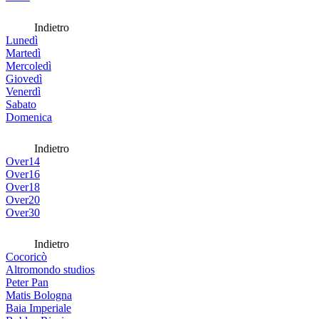
Indietro
Lunedì
Martedì
Mercoledì
Giovedì
Venerdì
Sabato
Domenica
Indietro
Over14
Over16
Over18
Over20
Over30
Indietro
Cocoricò
Altromondo studios
Peter Pan
Matis Bologna
Baia Imperiale