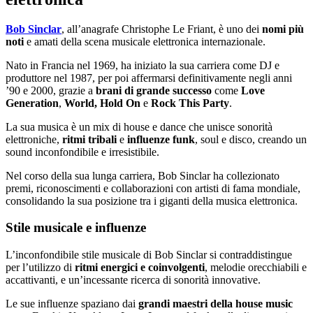
Bob Sinclar
, all’anagrafe Christophe Le Friant, è uno dei
nomi più
noti
e amati della scena musicale elettronica internazionale.
Nato in Francia nel 1969, ha iniziato la sua carriera come DJ e
produttore nel 1987, per poi affermarsi definitivamente negli anni
’90 e 2000, grazie a
brani di grande successo
come
Love
Generation
,
World, Hold On
e
Rock This Party
.
La sua musica è un mix di house e dance che unisce sonorità
elettroniche,
ritmi tribali
e
influenze funk
, soul e disco, creando un
sound inconfondibile e irresistibile.
Nel corso della sua lunga carriera, Bob Sinclar ha collezionato
premi, riconoscimenti e collaborazioni con artisti di fama mondiale,
consolidando la sua posizione tra i giganti della musica elettronica.
Stile musicale e influenze
L’inconfondibile stile musicale di Bob Sinclar si contraddistingue
per l’utilizzo di
ritmi energici e coinvolgenti
, melodie orecchiabili e
accattivanti, e un’incessante ricerca di sonorità innovative.
Le sue influenze spaziano dai
grandi maestri della house music