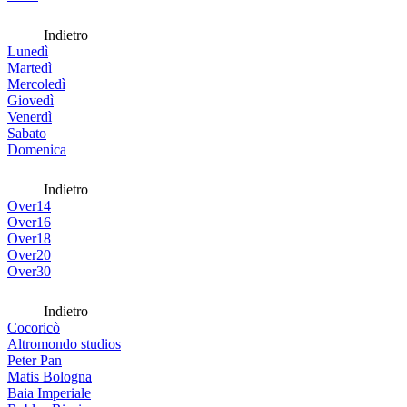
Indietro
Lunedì
Martedì
Mercoledì
Giovedì
Venerdì
Sabato
Domenica
Indietro
Over14
Over16
Over18
Over20
Over30
Indietro
Cocoricò
Altromondo studios
Peter Pan
Matis Bologna
Baia Imperiale