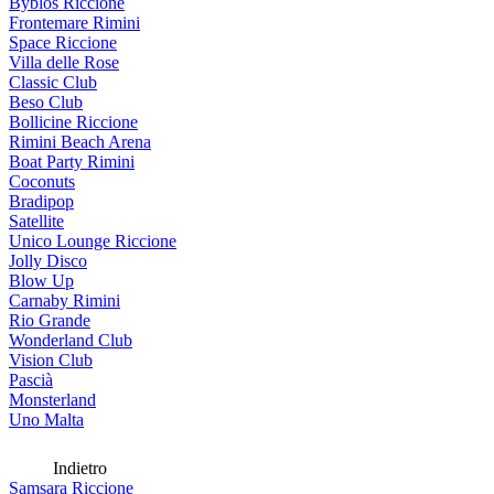
Byblos Riccione
Frontemare Rimini
Space Riccione
Villa delle Rose
Classic Club
Beso Club
Bollicine Riccione
Rimini Beach Arena
Boat Party Rimini
Coconuts
Bradipop
Satellite
Unico Lounge Riccione
Jolly Disco
Blow Up
Carnaby Rimini
Rio Grande
Wonderland Club
Vision Club
Pascià
Monsterland
Uno Malta
Indietro
Samsara Riccione