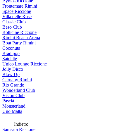
Byblos Riccione
Frontemare Rimini
Space Riccione
Villa delle Rose
Classic Club
Beso Club
Bollicine Riccione
Rimini Beach Arena
Boat Party Rimini
Coconuts
Bradipop
Satellite
Unico Lounge Riccione
Jolly Disco
Blow Up
Carnaby Rimini
Rio Grande
Wonderland Club
Vision Club
Pascià
Monsterland
Uno Malta
Indietro
Samsara Riccione