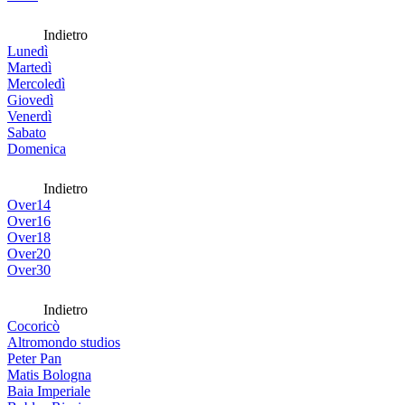
Indietro
Lunedì
Martedì
Mercoledì
Giovedì
Venerdì
Sabato
Domenica
Indietro
Over14
Over16
Over18
Over20
Over30
Indietro
Cocoricò
Altromondo studios
Peter Pan
Matis Bologna
Baia Imperiale