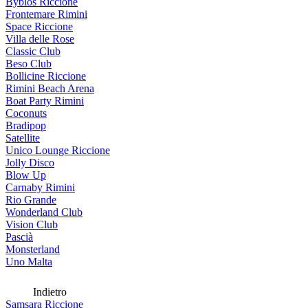
Byblos Riccione
Frontemare Rimini
Space Riccione
Villa delle Rose
Classic Club
Beso Club
Bollicine Riccione
Rimini Beach Arena
Boat Party Rimini
Coconuts
Bradipop
Satellite
Unico Lounge Riccione
Jolly Disco
Blow Up
Carnaby Rimini
Rio Grande
Wonderland Club
Vision Club
Pascià
Monsterland
Uno Malta
Indietro
Samsara Riccione