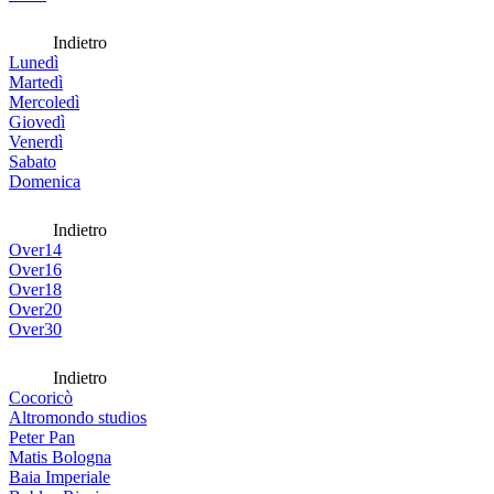
Indietro
Lunedì
Martedì
Mercoledì
Giovedì
Venerdì
Sabato
Domenica
Indietro
Over14
Over16
Over18
Over20
Over30
Indietro
Cocoricò
Altromondo studios
Peter Pan
Matis Bologna
Baia Imperiale