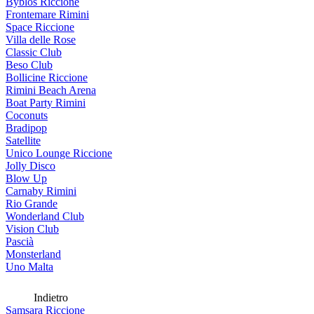
Byblos Riccione
Frontemare Rimini
Space Riccione
Villa delle Rose
Classic Club
Beso Club
Bollicine Riccione
Rimini Beach Arena
Boat Party Rimini
Coconuts
Bradipop
Satellite
Unico Lounge Riccione
Jolly Disco
Blow Up
Carnaby Rimini
Rio Grande
Wonderland Club
Vision Club
Pascià
Monsterland
Uno Malta
Indietro
Samsara Riccione