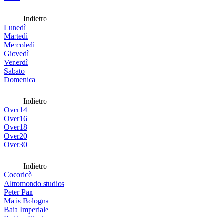
Indietro
Lunedì
Martedì
Mercoledì
Giovedì
Venerdì
Sabato
Domenica
Indietro
Over14
Over16
Over18
Over20
Over30
Indietro
Cocoricò
Altromondo studios
Peter Pan
Matis Bologna
Baia Imperiale