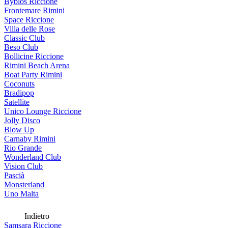
Byblos Riccione
Frontemare Rimini
Space Riccione
Villa delle Rose
Classic Club
Beso Club
Bollicine Riccione
Rimini Beach Arena
Boat Party Rimini
Coconuts
Bradipop
Satellite
Unico Lounge Riccione
Jolly Disco
Blow Up
Carnaby Rimini
Rio Grande
Wonderland Club
Vision Club
Pascià
Monsterland
Uno Malta
Indietro
Samsara Riccione