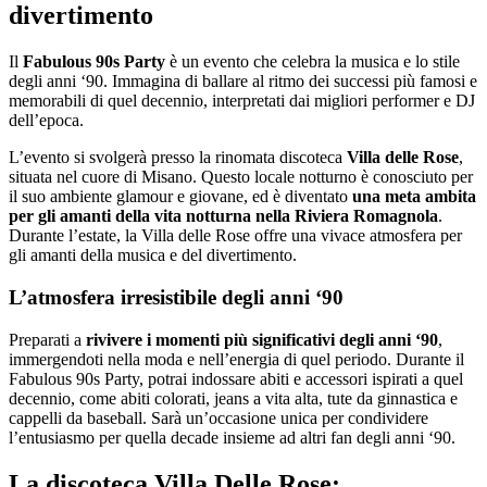
divertimento
Il
Fabulous 90s Party
è un evento che celebra la musica e lo stile
degli anni ‘90. Immagina di ballare al ritmo dei successi più famosi e
memorabili di quel decennio, interpretati dai migliori performer e DJ
dell’epoca.
L’evento si svolgerà presso la rinomata discoteca
Villa delle Rose
,
situata nel cuore di Misano. Questo locale notturno è conosciuto per
il suo ambiente glamour e giovane, ed è diventato
una meta ambita
per gli amanti della vita notturna nella Riviera Romagnola
.
Durante l’estate, la Villa delle Rose offre una vivace atmosfera per
gli amanti della musica e del divertimento.
L’atmosfera irresistibile degli anni ‘90
Preparati a
rivivere i momenti più significativi degli anni ‘90
,
immergendoti nella moda e nell’energia di quel periodo. Durante il
Fabulous 90s Party, potrai indossare abiti e accessori ispirati a quel
decennio, come abiti colorati, jeans a vita alta, tute da ginnastica e
cappelli da baseball. Sarà un’occasione unica per condividere
l’entusiasmo per quella decade insieme ad altri fan degli anni ‘90.
La discoteca Villa Delle Rose: