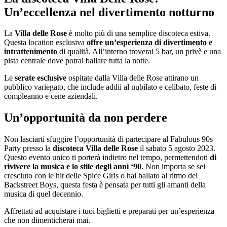
Un’eccellenza nel divertimento notturno
La
Villa delle Rose
è molto più di una semplice discoteca estiva.
Questa location esclusiva
offre un’esperienza di divertimento e
intrattenimento
di qualità. All’interno troverai 5 bar, un privè e una
pista centrale dove potrai ballare tutta la notte.
Le
serate esclusive
ospitate dalla Villa delle Rose attirano un
pubblico variegato, che include addii al nubilato e celibato, feste di
compleanno e cene aziendali.
Un’opportunità da non perdere
Non lasciarti sfuggire l’opportunità di partecipare al Fabulous 90s
Party presso la
discoteca Villa delle Rose
il sabato 5 agosto 2023.
Questo evento unico ti porterà indietro nel tempo, permettendoti
di
rivivere la musica e lo stile degli anni ‘90
. Non importa se sei
cresciuto con le hit delle Spice Girls o hai ballato al ritmo dei
Backstreet Boys, questa festa è pensata per tutti gli amanti della
musica di quel decennio.
Affrettati ad acquistare i tuoi biglietti e preparati per un’esperienza
che non dimenticherai mai.