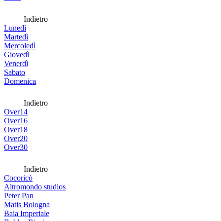
Indietro
Lunedì
Martedì
Mercoledì
Giovedì
Venerdì
Sabato
Domenica
Indietro
Over14
Over16
Over18
Over20
Over30
Indietro
Cocoricò
Altromondo studios
Peter Pan
Matis Bologna
Baia Imperiale