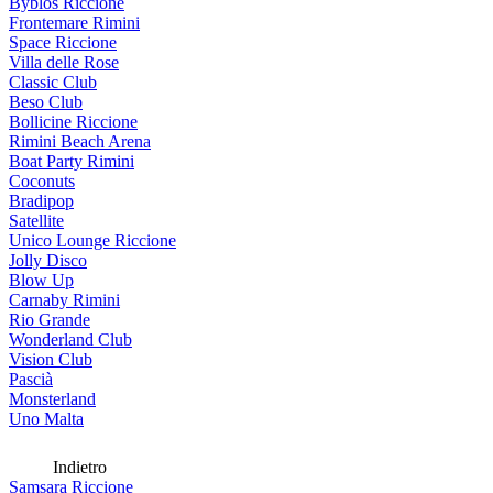
Byblos Riccione
Frontemare Rimini
Space Riccione
Villa delle Rose
Classic Club
Beso Club
Bollicine Riccione
Rimini Beach Arena
Boat Party Rimini
Coconuts
Bradipop
Satellite
Unico Lounge Riccione
Jolly Disco
Blow Up
Carnaby Rimini
Rio Grande
Wonderland Club
Vision Club
Pascià
Monsterland
Uno Malta
Indietro
Samsara Riccione