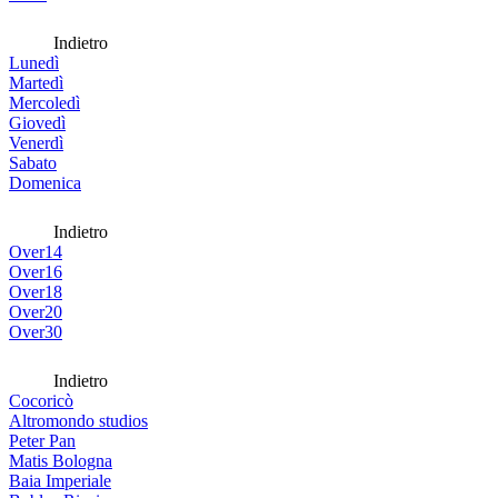
Indietro
Lunedì
Martedì
Mercoledì
Giovedì
Venerdì
Sabato
Domenica
Indietro
Over14
Over16
Over18
Over20
Over30
Indietro
Cocoricò
Altromondo studios
Peter Pan
Matis Bologna
Baia Imperiale