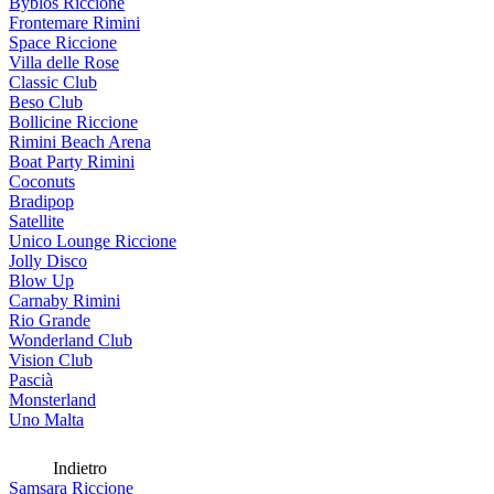
Byblos Riccione
Frontemare Rimini
Space Riccione
Villa delle Rose
Classic Club
Beso Club
Bollicine Riccione
Rimini Beach Arena
Boat Party Rimini
Coconuts
Bradipop
Satellite
Unico Lounge Riccione
Jolly Disco
Blow Up
Carnaby Rimini
Rio Grande
Wonderland Club
Vision Club
Pascià
Monsterland
Uno Malta
Indietro
Samsara Riccione