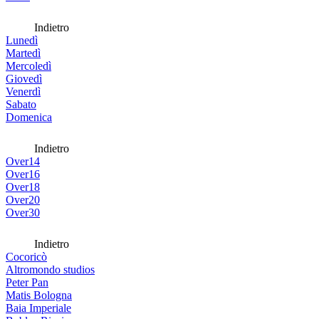
Indietro
Lunedì
Martedì
Mercoledì
Giovedì
Venerdì
Sabato
Domenica
Indietro
Over14
Over16
Over18
Over20
Over30
Indietro
Cocoricò
Altromondo studios
Peter Pan
Matis Bologna
Baia Imperiale