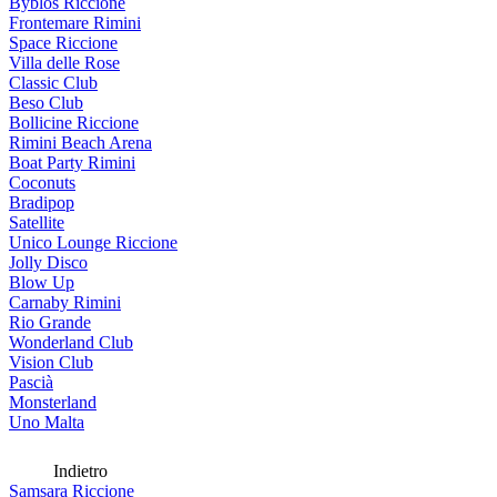
Byblos Riccione
Frontemare Rimini
Space Riccione
Villa delle Rose
Classic Club
Beso Club
Bollicine Riccione
Rimini Beach Arena
Boat Party Rimini
Coconuts
Bradipop
Satellite
Unico Lounge Riccione
Jolly Disco
Blow Up
Carnaby Rimini
Rio Grande
Wonderland Club
Vision Club
Pascià
Monsterland
Uno Malta
Indietro
Samsara Riccione