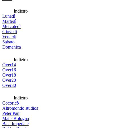
Indietro
Lunedì
Martedì
Mercoledì
Giovedì
Venerdì
Sabato
Domenica
Indietro
Over14
Over16
Over18
Over20
Over30
Indietro
Cocoricò
Altromondo studios
Peter Pan
Matis Bologna
Baia Imperiale